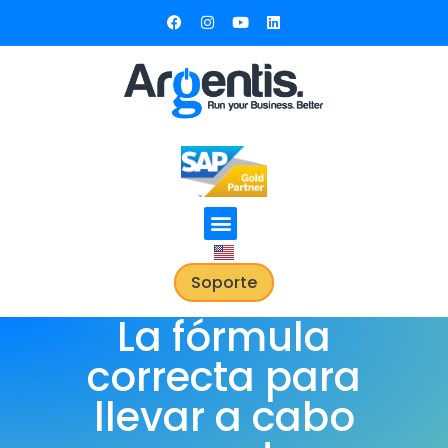
Soporte
La fórmula
correcta para
llevar a cabo